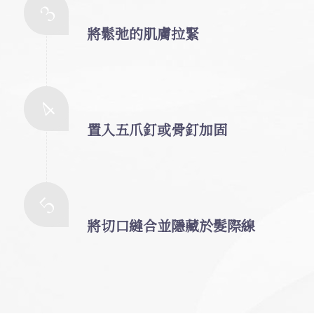
3
將鬆弛的肌膚拉緊
4
置入五爪釘或骨釘加固
5
將切口縫合並隱藏於髮際線