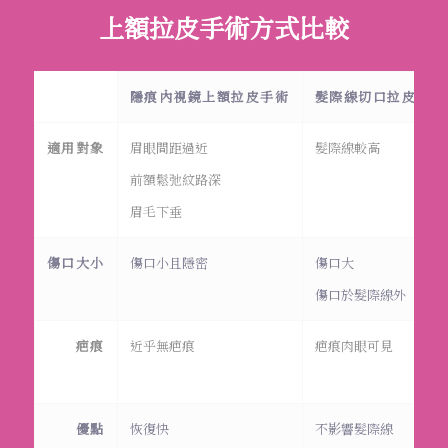
上額拉皮手術方式比較
隱痕內視鏡上額拉皮手術
髮際線切口拉皮手術
適用對象
眉眼間距過近
髮際線較高
前額鬆弛紋路深
眉毛下垂
傷口大小
傷口小且隱密
傷口大
傷口於髮際線外
疤痕
近乎無疤痕
疤痕肉眼可見
優點
恢復快
不影響髮際線