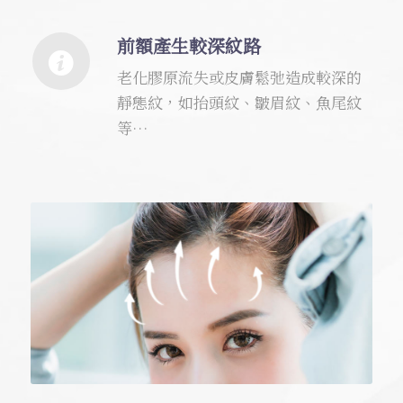
前額產生較深紋路
老化膠原流失或皮膚鬆弛造成較深的
靜態紋，如抬頭紋、皺眉紋、魚尾紋
等…