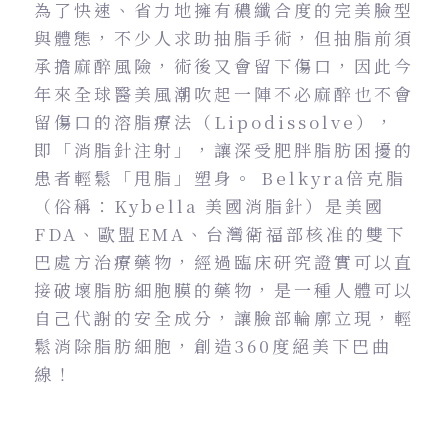
為了快速、省力地擁有穠纖合度的完美臉型
與體態，不少人求助抽脂手術，但抽脂前須
承擔麻醉風險，術後又會留下傷口，因此今
年來全球醫美風潮吹起一陣不必麻醉也不會
留傷口的溶脂療法（Lipodissolve），
即「消脂針注射」，讓深受肥胖脂肪困擾的
患者輕鬆「甩脂」塑身。 Belkyra倍克脂
（俗稱：Kybella 美國消脂針）是美國
FDA、歐盟EMA、台灣衛福部核准的雙下
巴處方治療藥物，經過臨床研究證實可以直
接破壞脂肪細胞膜的藥物，是一種人體可以
自己代謝的安全成分，讓臉部輪廓立現，輕
鬆消除脂肪細胞，創造360度絕美下巴曲
線！