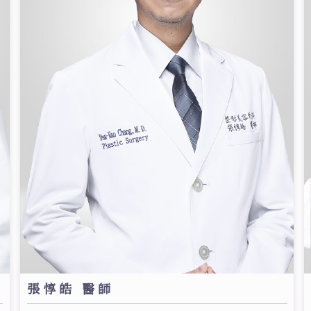
張惇皓 醫師