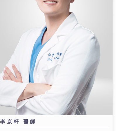
李京軒 醫師