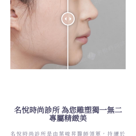
名悅時尚診所 為您雕塑獨一無二
專屬精緻美
名悅時尚診所是由葉峻昇醫師領軍，持續於