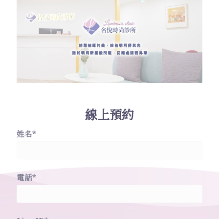
線上預約
姓名*
電話*